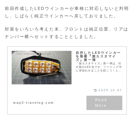
前回作成したLEDウインカーが車検に対応しないと判明
し、しばらく純正ウインカーへ戻しておりました。
対策をいろいろ考えた末、フロントは純正位置、リアは
ナンバー横へセットすることとしました。
自作したLEDウインカー
を装着『旅カスタマイ
ズ』第一弾
『旅カスタマイズ』第一弾は、灯
火類のLED化です。ツーリング中
に球切れすることを防ごう！とい
う目的で灯火類をLEDに交換して
みました。
2025.10.07
waq3-travelog.com