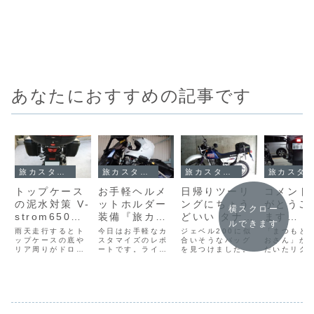
あなたにおすすめの記事です
旅カスタマイズ
旅カスタマイズ
旅カスタマイズ
旅カスタマイズ
トップケース
お手軽ヘルメ
日帰りツーリ
コメント
の泥水対策 V-
ットホルダー
ングにちょう
がとうご
横スクロー
strom650に
装備『旅カス
どいい タナッ
ます
ルできます
フェンダーフ
タマイズ』そ
クス・ミニフ
GPZ110
雨天走行するとト
今日はお手軽なカ
ジェベル200に似
「まつもと
ラップを装着
ップケースの底や
の4
スタマイズのレポ
ィールドシー
合いそうなバッグ
devil
おさん」か
リア周りがドロド
ートです。ライダ
を見つけました。
だいたリク
『旅カスタマ
トバッグ（限
について
ロ！何とかならん
ーの皆さん、ツー
にお応えし
イズ』その6
定品）を装着
かな。
リング先でヘルメ
です。
ットってどうして
『旅カスタマ
いますか？
イズ』その1
Bandit1250Sの
ヘルメットホルダ
ーって使いにくく