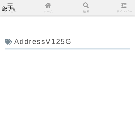
旅馬
メニュー
ホーム
検索
サイドバー
AddressV125G