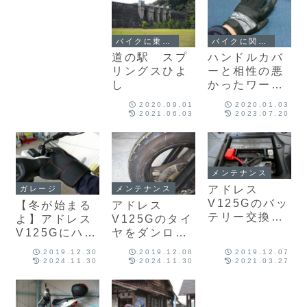
バイクに乗って行きたい所
バイクに関する話題
道の駅 スプ
ハンドルカバ
リングスひよ
ーと相性の悪
し
かったワーク
マンのグロー
2020.09.01
2020.01.03
ブの話
2021.06.03
2023.07.20
メンテナンス
アドレス
ガレージ
メンテナンス
V125Gのバッ
【冬が始まる
アドレス
テリー交換
よ】アドレス
V125Gのタイ
【2019年12
V125Gにハン
ヤをダンロッ
月】
ドルカバーを
プ・D307へ
2019.12.30
2019.12.08
2019.12.07
装着
交換ほか
2024.11.30
2024.11.30
2021.03.27