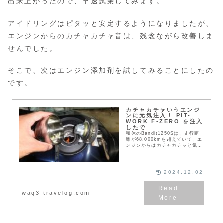
出来上がったので、早速試乗してみます。
アイドリングはピタッと安定するようになりましたが、
エンジンからのカチャカチャ音は、残念ながら改善しま
せんでした。
そこで、次はエンジン添加剤を試してみることにしたの
です。
カチャカチャいうエンジ
ンに元気注入！ PIT-
WORK F-ZERO を注入
したで
和休のBandit1250Sは、走行距
離が68,000kmを超えていて、エ
ンジンからはカチャカチャと気に
なる音が出ています。バイク屋さ
んもお勧めする添加剤を注入し
て、様子を見ることにしました。
2024.12.02
waq3-travelog.com