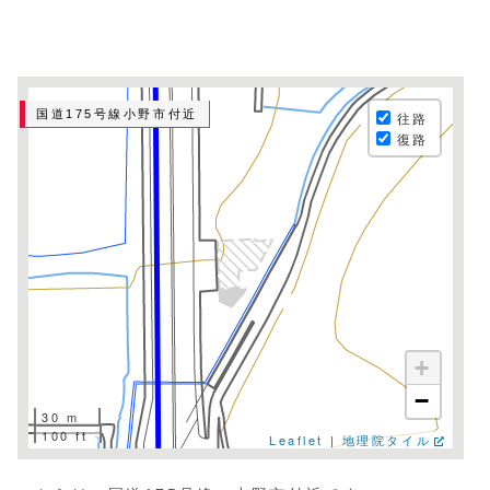
国道175号線小野市付近
往路
復路
+
−
30 m
100 ft
Leaflet
|
地理院タイル