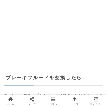
ブレーキフルードを交換したら
キャリパーのニップルがしっかり締まっていることが確
認出来たら、車体を洗車しましょう。
ホーム
シェア
目次へ
トップ
サイドバー