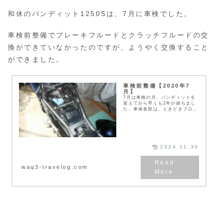
和休のバンディット1250Sは、7月に車検でした。
車検前整備でブレーキフルードとクラッチフルードの交
換ができていなかったのですが、ようやく交換すること
ができました。
車検前整備【2020年7
月】
7月は車検の月。バンディットを
迎えてから早くも2年が経ちまし
た。車体各部は、ときどきプロに
見てもらっているので、大きな不
具合は無し。車検前の整備は、和
休が心を込めて行いました。
2024.11.30
waq3-travelog.com