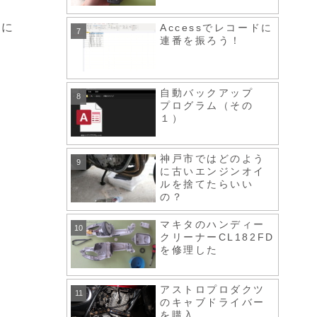
用に
Accessでレコードに
連番を振ろう！
自動バックアップ
プログラム（その
１）
神戸市ではどのよう
に古いエンジンオイ
ルを捨てたらいい
の？
マキタのハンディー
クリーナーCL182FD
を修理した
アストロプロダクツ
のキャブドライバー
を購入