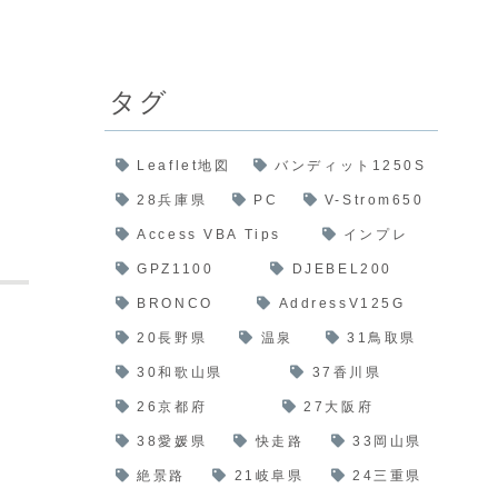
タグ
Leaflet地図
バンディット1250S
28兵庫県
PC
V-Strom650
Access VBA Tips
インプレ
GPZ1100
DJEBEL200
BRONCO
AddressV125G
20長野県
温泉
31鳥取県
30和歌山県
37香川県
あ
26京都府
27大阪府
38愛媛県
快走路
33岡山県
絶景路
21岐阜県
24三重県