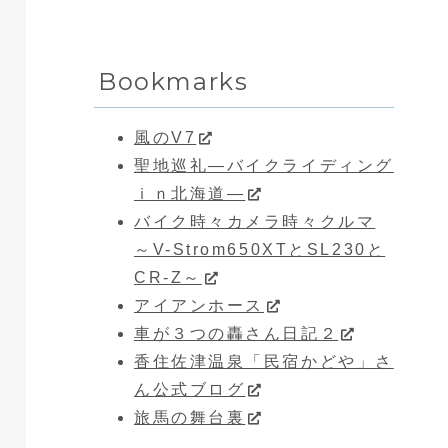
Bookmarks
風のV7
聖地巡礼―バイクライディング
ｉｎ北海道―
バイク時々カメラ時々クルマ
～V-Strom650XTとSL230と
CR-Z～
アイアンホース
車が３つの轟さん日記２
香住佐津温泉「民宿かどや」さ
ん公式ブログ
旅馬の舞台裏