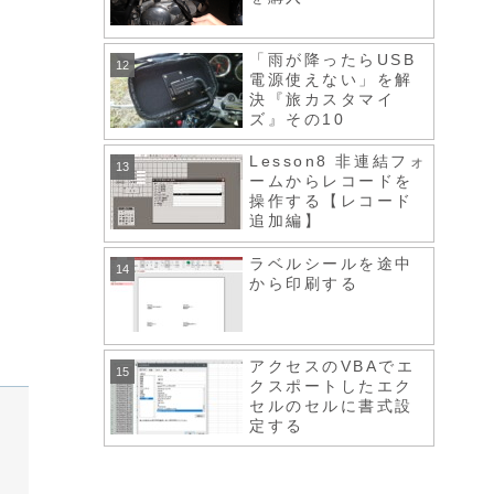
「雨が降ったらUSB
電源使えない」を解
決『旅カスタマイ
ズ』その10
Lesson8 非連結フォ
ームからレコードを
操作する【レコード
追加編】
ラベルシールを途中
から印刷する
アクセスのVBAでエ
クスポートしたエク
セルのセルに書式設
定する