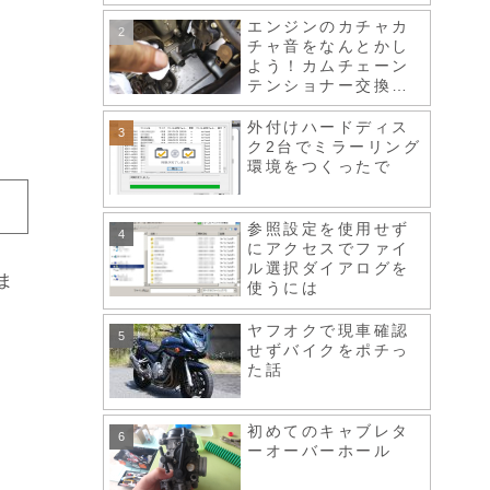
エンジンのカチャカ
チャ音をなんとかし
よう！カムチェーン
テンショナー交換、
スロットルボディ清
掃など
外付けハードディス
ク2台でミラーリング
環境をつくったで
参照設定を使用せず
にアクセスでファイ
ル選択ダイアログを
ま
使うには
ヤフオクで現車確認
せずバイクをポチっ
た話
初めてのキャブレタ
ーオーバーホール