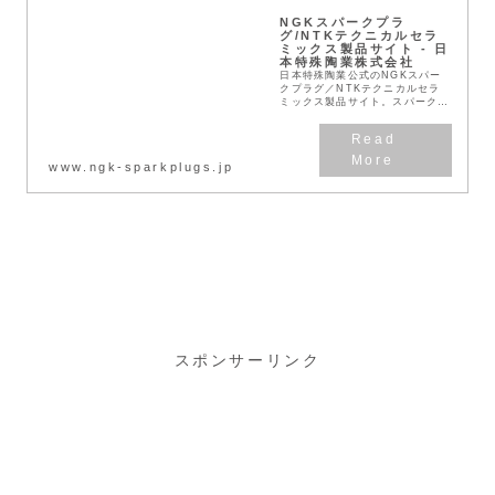
NGKスパークプラ
グ/NTKテクニカルセラ
ミックス製品サイト - 日
本特殊陶業株式会社
日本特殊陶業公式のNGKスパー
クプラグ／NTKテクニカルセラ
ミックス製品サイト。スパークプ
ラグ、イグニッションコイル、プ
ラグコード・パワーケーブル、
O₂センサ、ラジエターキャッ
プ、AFRMなど、製品情...
www.ngk-sparkplugs.jp
スポンサーリンク