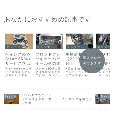
あなたにおすすめの記事です
ガレージ
メンテナンス
メンテナンス
メンテナンス
ヘインズのV-
フロントブレ
車検前整備
BRONC
横スクロー
Strom650の
ーキオーバー
【2020年7
ジェット
サービスマニ
ホールその後
月】
ドルを考
ルできます
ュアルを購入
V-Strom650のサ
ブレーキ関係の部
7月は車検の月。
BRONCO
ービスマニュアル
品は整備できたの
バンディットを迎
ブレターを
が欲しい！でも高
ですが、あいにく
えてから早くも2
ーホールし
い！そこでエンス
の天候であったた
年が経ちました。
思ったもの
ージアストにはお
め、吸湿性の高い
車体各部は、とき
要な部品が
馴染みの、ヘイン
フルードの交換は
どきプロに見ても
了していま
ズのサービスマニ
見送っていまし
らっているので、
わりにセロー
ュアルを購入しま
た。今日は、ブレ
大きな不具合は無
の部品が使
した。
BRONCOのニード
ーキフルードを注
し。車検前の整備
か考えた記
入した記事です。
は、和休が心を込
す。
ルバルブをセロー用
ノッキングを消そう
めて行いました。
に交換