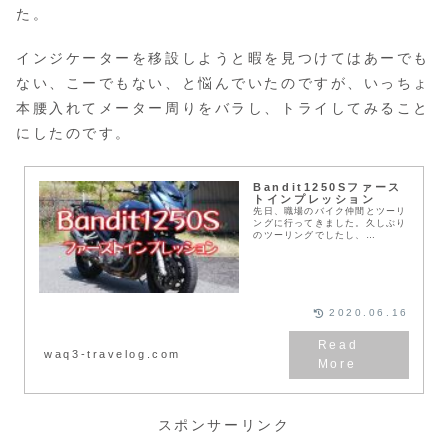
た。
インジケーターを移設しようと暇を見つけてはあーでも
ない、こーでもない、と悩んでいたのですが、いっちょ
本腰入れてメーター周りをバラし、トライしてみること
にしたのです。
Bandit1250Sファース
トインプレッション
先日、職場のバイク仲間とツーリ
ングに行ってきました。久しぶり
のツーリングでしたし、
Bandit1250Sとの最初のツーリ
ングでもあります。初めてそこそ
この距離を乗ったので、忘れない
うちに気づいたことを書いてみた
いと思います。比較対象は、和休
初めての大型バイク、Kawasaki
2020.06.16
GPZ1100です。
waq3-travelog.com
スポンサーリンク