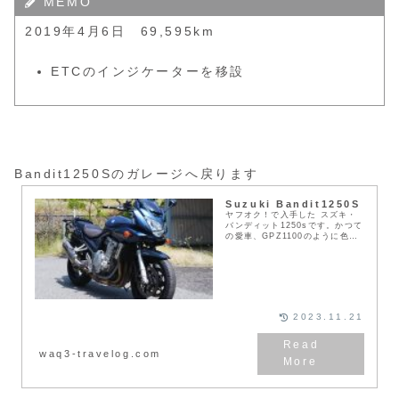
MEMO
2019年4月6日 69,595km
ETCのインジケーターを移設
Bandit1250Sのガレージへ戻ります
Suzuki Bandit1250S
ヤフオク！で入手した スズキ・
バンディット1250sです。かつて
の愛車、GPZ1100のように色々
なところへ連れて行ってくれるこ
とを期待して購入しました。
2023.11.21
waq3-travelog.com