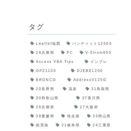
タグ
Leaflet地図
バンディット1250S
28兵庫県
PC
V-Strom650
Access VBA Tips
インプレ
GPZ1100
DJEBEL200
BRONCO
AddressV125G
20長野県
温泉
31鳥取県
30和歌山県
37香川県
26京都府
27大阪府
38愛媛県
快走路
33岡山県
絶景路
21岐阜県
24三重県