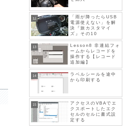
「雨が降ったらUSB
電源使えない」を解
決『旅カスタマイ
ズ』その10
Lesson8 非連結フォ
ームからレコードを
操作する【レコード
追加編】
ラベルシールを途中
から印刷する
アクセスのVBAでエ
クスポートしたエク
セルのセルに書式設
定する