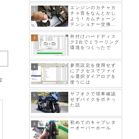
エンジンのカチャカ
チャ音をなんとかし
よう！カムチェーン
テンショナー交換、
スロットルボディ清
掃など
外付けハードディス
ク2台でミラーリング
環境をつくったで
参照設定を使用せず
にアクセスでファイ
ル選択ダイアログを
は
使うには
ヤフオクで現車確認
せずバイクをポチっ
た話
初めてのキャブレタ
ーオーバーホール