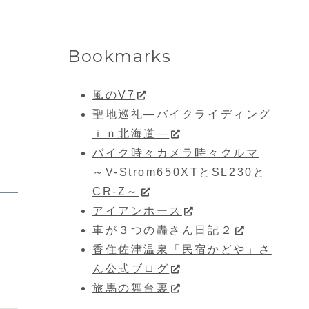
Bookmarks
風のV7
聖地巡礼―バイクライディング
ｉｎ北海道―
バイク時々カメラ時々クルマ
～V-Strom650XTとSL230と
CR-Z～
アイアンホース
車が３つの轟さん日記２
香住佐津温泉「民宿かどや」さ
ん公式ブログ
旅馬の舞台裏