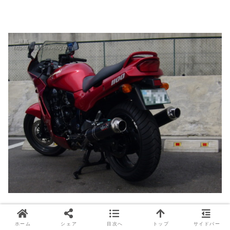
和休のGPZ1100は、キャンディーパーシモンレッドと
いう赤のメタリック塗装なんですが、デビルマフラーの
ホーム
シェア
目次へ
トップ
サイドバー