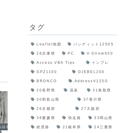
タグ
Leaflet地図
バンディット1250S
28兵庫県
PC
V-Strom650
Access VBA Tips
インプレ
GPZ1100
DJEBEL200
BRONCO
AddressV125G
20長野県
温泉
31鳥取県
30和歌山県
37香川県
26京都府
27大阪府
38愛媛県
快走路
33岡山県
絶景路
21岐阜県
24三重県
る話題
バイクに関する話題
バイク