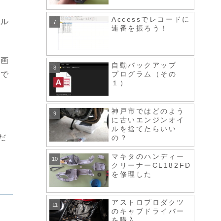
Accessでレコードに
アル
連番を振ろう！
た画
自動バックアップ
ので
プログラム（その
１）
神戸市ではどのよう
に古いエンジンオイ
ルを捨てたらいい
だ
の？
マキタのハンディー
クリーナーCL182FD
を修理した
アストロプロダクツ
のキャブドライバー
を購入