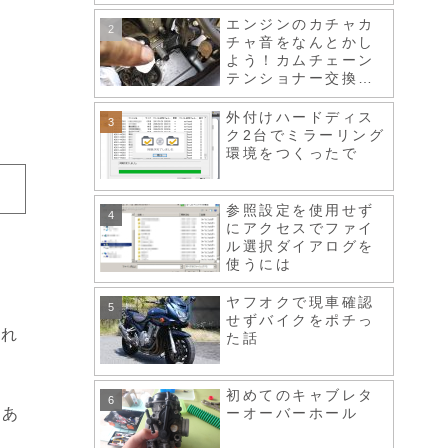
エンジンのカチャカ
チャ音をなんとかし
よう！カムチェーン
テンショナー交換、
スロットルボディ清
掃など
外付けハードディス
ク2台でミラーリング
環境をつくったで
参照設定を使用せず
にアクセスでファイ
ル選択ダイアログを
使うには
ヤフオクで現車確認
せずバイクをポチっ
され
た話
初めてのキャブレタ
にあ
ーオーバーホール