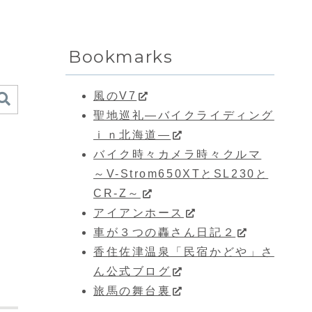
Bookmarks
風のV7
聖地巡礼―バイクライディング
ｉｎ北海道―
バイク時々カメラ時々クルマ
～V-Strom650XTとSL230と
CR-Z～
アイアンホース
車が３つの轟さん日記２
香住佐津温泉「民宿かどや」さ
ん公式ブログ
旅馬の舞台裏