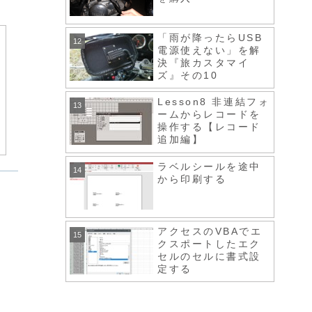
「雨が降ったらUSB
電源使えない」を解
決『旅カスタマイ
ズ』その10
Lesson8 非連結フォ
ームからレコードを
操作する【レコード
追加編】
ラベルシールを途中
から印刷する
アクセスのVBAでエ
クスポートしたエク
セルのセルに書式設
定する