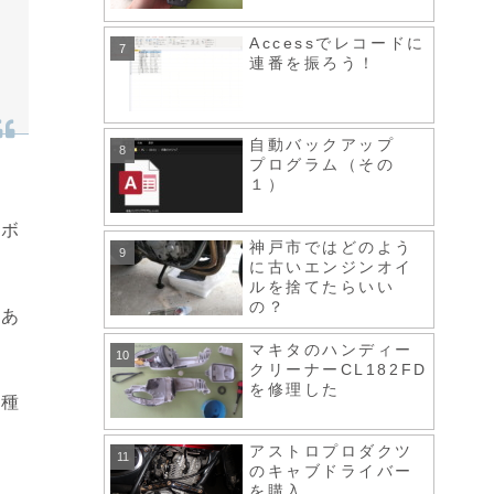
Accessでレコードに
連番を振ろう！
自動バックアップ
プログラム（その
１）
ンボ
神戸市ではどのよう
に古いエンジンオイ
ルを捨てたらいい
の？
もあ
マキタのハンディー
クリーナーCL182FD
を修理した
車種
アストロプロダクツ
のキャブドライバー
を購入