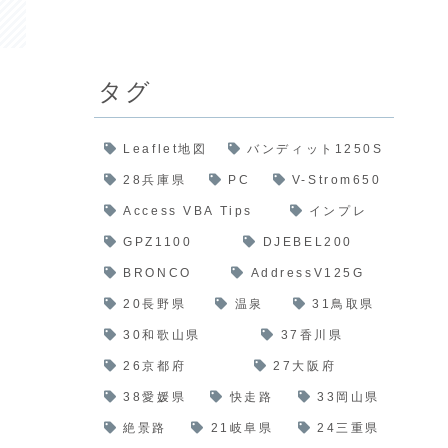
タグ
Leaflet地図
バンディット1250S
28兵庫県
PC
V-Strom650
Access VBA Tips
インプレ
GPZ1100
DJEBEL200
BRONCO
AddressV125G
20長野県
温泉
31鳥取県
30和歌山県
37香川県
26京都府
27大阪府
38愛媛県
快走路
33岡山県
絶景路
21岐阜県
24三重県