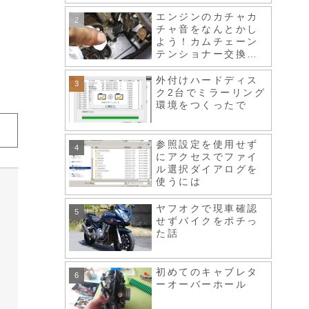
エンジンのカチャカ
チャ音をなんとかし
よう！カムチェーン
テンショナー交換、
スロットルボディ清
掃など
外付けハードディス
ク2台でミラーリング
環境をつくったで
参照設定を使用せず
にアクセスでファイ
ル選択ダイアログを
使うには
ヤフオクで現車確認
せずバイクをポチっ
た話
初めてのキャブレタ
ーオーバーホール