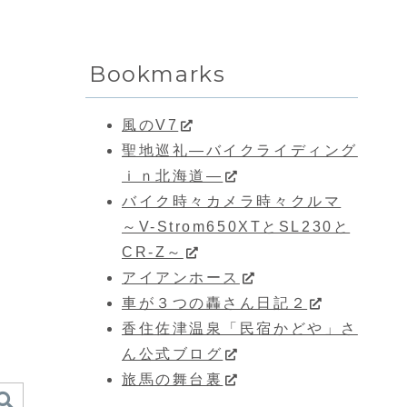
Bookmarks
風のV7
聖地巡礼―バイクライディング
ｉｎ北海道―
バイク時々カメラ時々クルマ
～V-Strom650XTとSL230と
CR-Z～
アイアンホース
車が３つの轟さん日記２
香住佐津温泉「民宿かどや」さ
ん公式ブログ
旅馬の舞台裏