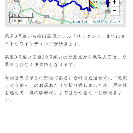
+
−
20 km
10 mi
Leaflet
|
地理院タイル
県道8号線から峰山高原ホテル「リラクシア」まではタ
イトなワインディングが続きます。
県道8号線と国道29号線との交差点から鳥取方面は、交
通量も少なく快走路となります。
今回は鳥取県との県境である戸倉峠は通過せずに「滝流
しそうめん」のお店あたりで折り返しましたが、戸倉峠
を越えて「道の駅若桜」まではやや急な下りが続きま
す。