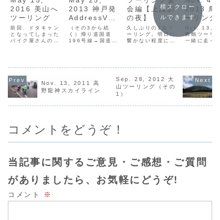
May 15,
May 25,
ツーリング宴
Nov. 4,
横スクロー
2016 美山へ
2013 神戸発
会編【上諏訪
2013 
ツーリング
AddressV12
の夜】
ーリング
ルできます
5でしまなみ
前回、ドタキャン
（その3から続
久しぶりの1泊ツ
Oct. 13, 
となってしまった
海道ツーリン
く）帰り道国道
ーリング。明日に
舞鶴ツーリン
バイク屋さんのツ
196号線→国道11
響かない程度に、
一緒に走っ
グ（その4）
ーリング。今回は
号線を経由して高
上諏訪の夜を楽し
CB400SB
ちょうど和休の予
松へ向かいます。
みましょう。
友人（以下
定も合わせること
ところで、帰りは
ちくん。）
ができ、やっと参
高松発15時のジャ
にげなく『
加できました。目
ンボフェリーに乗
ョイライダ
的地は、京都府に
る予定でしたが、
Sep. 28, 2012 大
ーティング 
Nov. 13, 2011 高
ある美山です。 こ
少々しまなみ海道
in 日吉』
山ツーリング（その
野龍神スカイライン
こはかやぶき屋根
を楽しみすぎたよ
ことをメー
1）
の家が残ること
うでこのペースだ
ら、なんと
で、平成5年に国
と間に合いませ
くんも日吉
の『重要伝統的建
ん。高松から岡山
ていたと...
造物群保存地
県宇野港へ渡る
区』...
こ...
コメントをどうぞ！
当記事に関するご意見・ご感想・ご質問
がありましたら、お気軽にどうぞ!
コメント
※