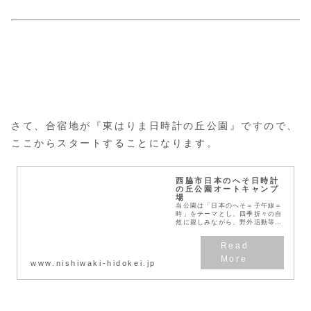
さて、合宿地が『東はりま日時計の丘公園』ですので、
ここからスタートすることになります。
西脇市日本のへそ日時計
の丘公園オートキャンプ
場
当公園は「日本のへそ＝子午線＝
時」をテーマとし、四季折々の自
然に親しみながら、野外活動等を
通じて、より豊かな生活を創造で
きる憩いの場を提供するために整
備したものです。
www.nishiwaki-hidokei.jp