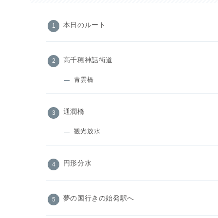
本日のルート
高千穂神話街道
青雲橋
通潤橋
観光放水
円形分水
夢の国行きの始発駅へ