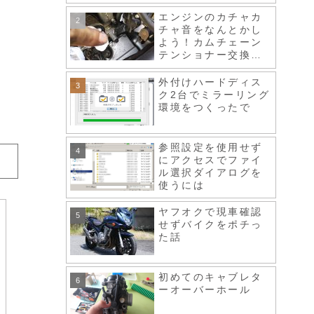
エンジンのカチャカ
チャ音をなんとかし
よう！カムチェーン
テンショナー交換、
スロットルボディ清
掃など
外付けハードディス
ク2台でミラーリング
環境をつくったで
参照設定を使用せず
にアクセスでファイ
ル選択ダイアログを
使うには
ヤフオクで現車確認
せずバイクをポチっ
た話
初めてのキャブレタ
ーオーバーホール