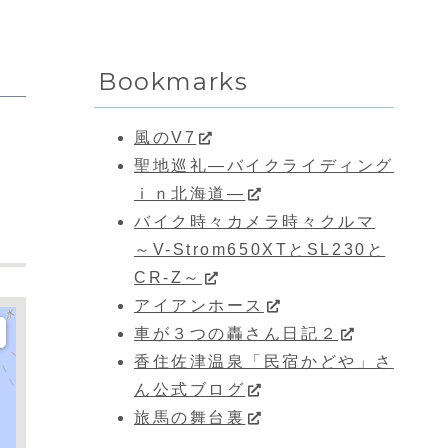
Bookmarks
風のV7
聖地巡礼―バイクライディング
ｉｎ北海道―
バイク時々カメラ時々クルマ
～V-Strom650XTとSL230と
CR-Z～
アイアンホース
車が３つの轟さん日記２
香住佐津温泉「民宿かどや」さ
ん公式ブログ
旅馬の舞台裏