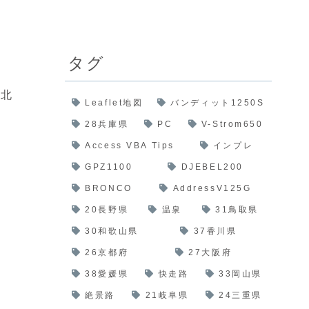
ま
タグ
県北
Leaflet地図
バンディット1250S
28兵庫県
PC
V-Strom650
Access VBA Tips
インプレ
GPZ1100
DJEBEL200
BRONCO
AddressV125G
20長野県
温泉
31鳥取県
30和歌山県
37香川県
26京都府
27大阪府
38愛媛県
快走路
33岡山県
絶景路
21岐阜県
24三重県