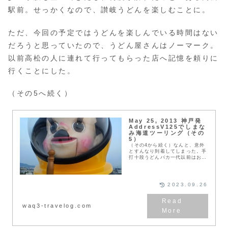
駅前。せっかくなので、讃岐うどんを楽しむことに。
ただ、今回の予定ではうどんを楽しんでいる時間はない
だろうと思っていたので、うどん屋さんはノーマーク。
以前高松の人に連れて行ってもらった店へ記憶を頼りに
行くことにした。
（その5へ続く）
May 25, 2013 神戸発
AddressV125でしまな
み海道ツーリング（その
5）
（その4から続く）なんと、意外
とすんなり到着してしまった。手
打十段うどんバカ一代以前はお昼
時に訪れたのでお客さんでごった
がえしていたのだが、今日は夕方
ということで空いていた。ここの
隠れた一品は、「釜バ...
2023.09.26
waq3-travelog.com