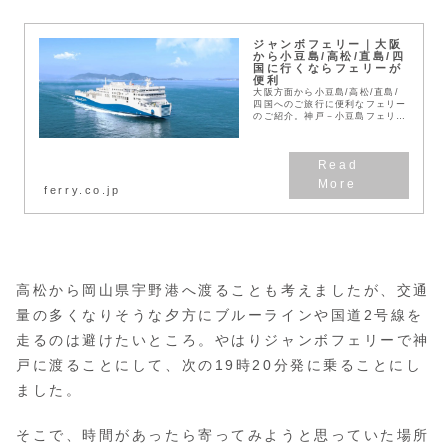
ジャンボフェリー｜大阪
から小豆島/高松/直島/四
国に行くならフェリーが
便利
大阪方面から小豆島/高松/直島/
四国へのご旅行に便利なフェリー
のご紹介。神戸－小豆島フェリ
ー、高松―小豆島フェリー、神戸
－高松フェリーの各航路の時刻
表・料金・のりば・割引情報や、
高速バスとのセット券や...
ferry.co.jp
高松から岡山県宇野港へ渡ることも考えましたが、交通
量の多くなりそうな夕方にブルーラインや国道2号線を
走るのは避けたいところ。やはりジャンボフェリーで神
戸に渡ることにして、次の19時20分発に乗ることにし
ました。
そこで、時間があったら寄ってみようと思っていた場所