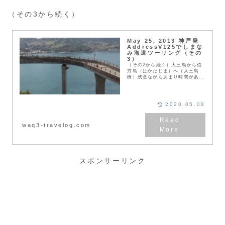
（その3から続く）
May 25, 2013 神戸発
AddressV125でしまな
み海道ツーリング（その
3）
（その2から続く）大三島から伯
方島（はかたじま）へ（大三島
橋）残念ながらあまり時間があり
ませんので、次へ進みます。伯方
島は、通過するのみになりまし
た。伯方島から大島（おおしま）
へ（伯方・大島大橋）橋か...
2020.05.08
waq3-travelog.com
スポンサーリンク