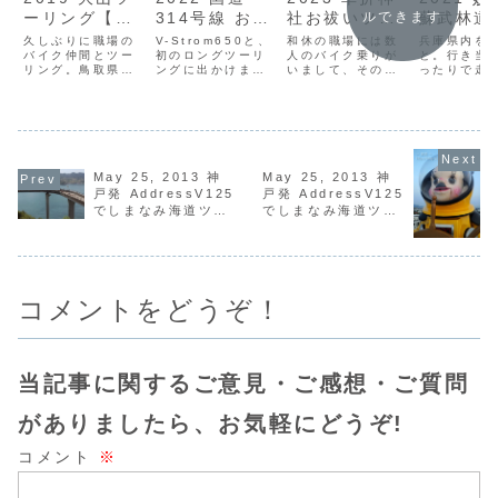
ーリング【雨
314号線 おろ
社お祓いツー
蘇武林道
ルできます
のベールに阻
ちループ体験
リング
リング
久しぶりに職場の
V-Strom650と、
和休の職場には数
兵庫県内を
まれて】
バイク仲間とツー
記
初のロングツーリ
人のバイク乗りが
と。行き当
リング。鳥取県に
ングに出かけまし
いまして、そのう
ったりで走
ある大山を目指し
た。今日の目的地
ちの一人が新車を
リングに行
ます。ところが、
は、島根県仁多郡
購入したのでお祓
ました。
雨雲レーダーに映
奥出雲町にある国
いに出かけること
らない雨に降られ
道314号線にあ
になりました。本
てしまい、大山を
る、「おろちルー
日、お祓いをお願
目前にして撤退す
プ」と呼ばれる巨
いする神社は、京
るハメに。そのま
大な2重ループ橋
都府にある「車折
May 25, 2013 神
May 25, 2013 神
ま帰るのもしゃく
です。
神社」です。
戸発 AddressV125
戸発 AddressV125
なので、南下して
でしまなみ海道ツー
でしまなみ海道ツー
Zガンダムを見に
リング（その3）
リング（その5）
行きました。
コメントをどうぞ！
当記事に関するご意見・ご感想・ご質問
がありましたら、お気軽にどうぞ!
コメント
※