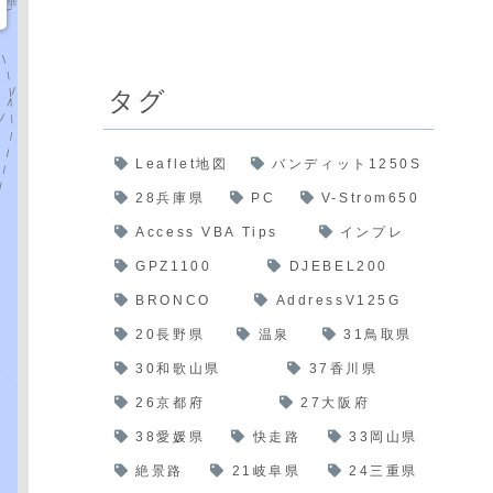
タグ
Leaflet地図
バンディット1250S
28兵庫県
PC
V-Strom650
Access VBA Tips
インプレ
GPZ1100
DJEBEL200
BRONCO
AddressV125G
20長野県
温泉
31鳥取県
30和歌山県
37香川県
26京都府
27大阪府
38愛媛県
快走路
33岡山県
絶景路
21岐阜県
24三重県