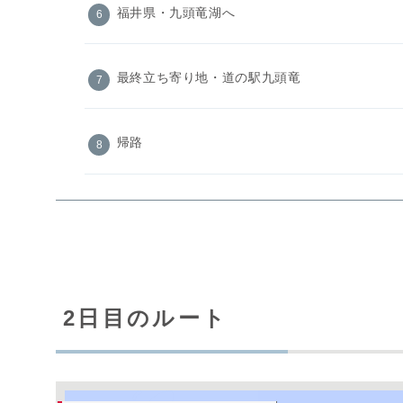
福井県・九頭竜湖へ
最終立ち寄り地・道の駅九頭竜
帰路
2日目のルート