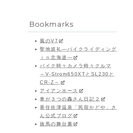
Bookmarks
風のV7
聖地巡礼―バイクライディング
ｉｎ北海道―
バイク時々カメラ時々クルマ
～V-Strom650XTとSL230と
CR-Z～
アイアンホース
車が３つの轟さん日記２
香住佐津温泉「民宿かどや」さ
ん公式ブログ
旅馬の舞台裏