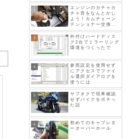
エンジンのカチャカ
チャ音をなんとかし
よう！カムチェーン
テンショナー交換、
スロットルボディ清
掃など
外付けハードディス
ク2台でミラーリング
環境をつくったで
参照設定を使用せず
にアクセスでファイ
ル選択ダイアログを
使うには
ヤフオクで現車確認
せずバイクをポチっ
た話
初めてのキャブレタ
ーオーバーホール