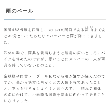
雨のベール
ひるぜん
国道482号線を西進し、大山の玄関口である
蒜山
まであ
と30分といったあたりでパラパラと雨が降ってきまし
た。
和休の勘で、雨具を装着しようと路肩の広いところにバ
イクを停めたのですが、悪いことにメンバーの一人が雨
具を持っていないとのこと。
空模様や雨雲レーダーを見ながら引き返すか悩んだので
すが、昼から快方に向かうとの天気予報であったこと
と、本人も行きましょう！と言うので、「晴れ男和休」
の名にかけて、小雨降る国道を蒜山に向かって走ること
になりました。