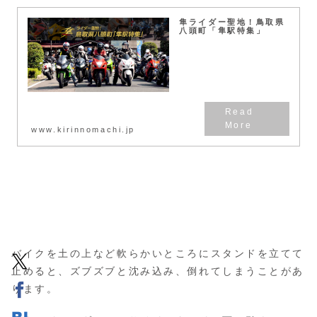
隼ライダー聖地！鳥取県
八頭町「隼駅特集」
www.kirinnomachi.jp
バイクを土の上など軟らかいところにスタンドを立てて
止めると、ズブズブと沈み込み、倒れてしまうことがあ
ります。