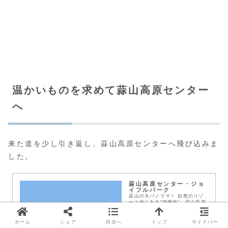
温かいものを求めて蒜山高原センター
へ
来た道を少し引き返し、蒜山高原センターへ飛び込みま
した。
蒜山高原センター・ジョ
イフルパーク
蒜山の大パノラマ！ 自然のリゾ
ート地にある“遊園地” 蒜山高原
センター・ジョイフルパークに遊
びにおいでよ♪
ホーム
シェア
目次へ
トップ
サイドバー