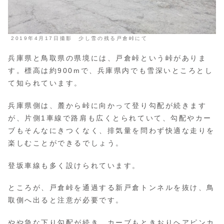
2019年4月17日撮影 少し雪の残る戸倉峠にて
兵庫県と鳥取県の県境には、戸倉峠という峠がありま
す。標高は約900mで、兵庫県内でも雪深いところとし
て知られています。
兵庫県側は、麓から峠に向かって登り勾配が続きます
が、片側1車線で路肩も広くとられていて、勾配やカー
ブもそんなにきつくなく、排気量を問わず快適な走りを
楽しむことができるでしょう。
登坂車線も多く設けられています。
ところが、戸倉峠を通過する新戸倉トンネルを抜け、鳥
取側へ出ると注意が必要です。
やや急な下り勾配が続き、カーブもときおりヘアピンカ