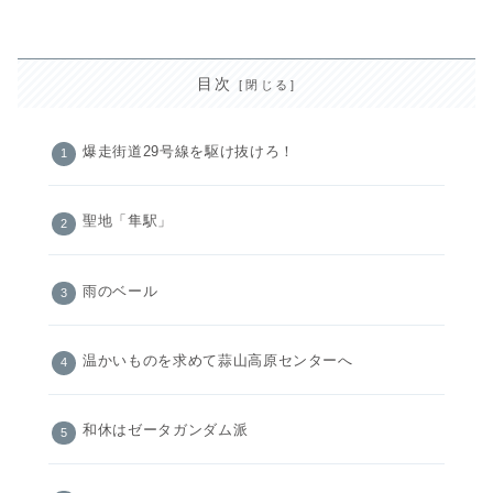
目次
爆走街道29号線を駆け抜けろ！
聖地「隼駅」
雨のベール
温かいものを求めて蒜山高原センターへ
和休はゼータガンダム派