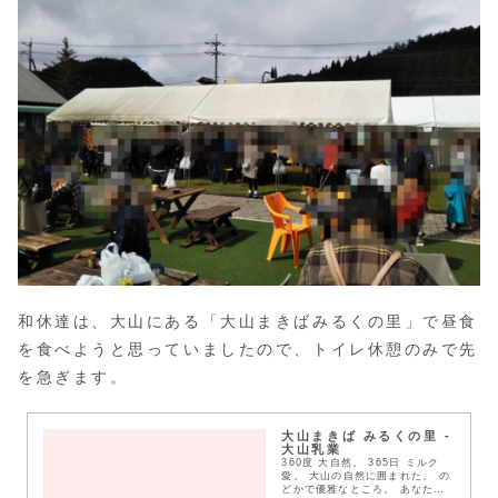
和休達は、大山にある「大山まきばみるくの里」で昼食
を食べようと思っていましたので、トイレ休憩のみで先
を急ぎます。
大山まきば みるくの里 -
大山乳業
360度 大自然。 365日 ミルク
愛。 大山の自然に囲まれた、 の
どかで優雅なところ。 あなたの