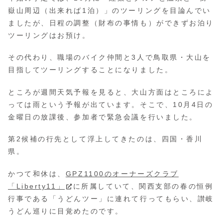
嶽山周辺（出来れば1泊）」のツーリングを目論んでい
ましたが、日程の調整（財布の事情も）ができずお泊り
ツーリングはお預け。
その代わり、職場のバイク仲間と3人で鳥取県・大山を
目指してツーリングすることになりました。
ところが週間天気予報を見ると、大山方面はところによ
っては雨という予報が出ています。そこで、10月4日の
金曜日の放課後、参加者で緊急会議を行いました。
第2候補の行先として浮上してきたのは、四国・香川
県。
かつて和休は、
GPZ1100のオーナーズクラブ
「Liberty11」
に所属していて、関西支部の春の恒例
行事である「うどんツー」に連れて行ってもらい、讃岐
うどん巡りに目覚めたのです。