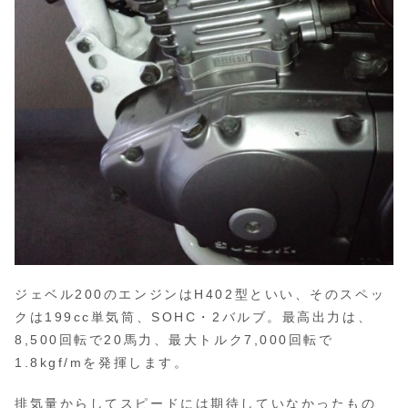
ジェベル200のエンジンはH402型といい、そのスペッ
クは199cc単気筒、SOHC・2バルブ。最高出力は、
8,500回転で20馬力、最大トルク7,000回転で
1.8kgf/mを発揮します。
排気量からしてスピードには期待していなかったもの