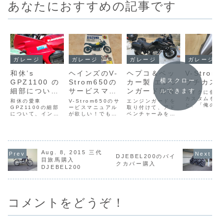
あなたにおすすめの記事です
ガレージ
ガレージ
ガレージ
ガレージ
和休’s
ヘインズのV-
ヘプコ＆ベッ
V-Strom
横スクロー
GPZ1100 の
Strom650の
カー製 エンジ
プチカス
細部について
サービスマニ
ンガード装着
ルできます
バイクに個
（その2）
ュアルを購入
カスタムを
和休の愛車
V-Strom650のサ
エンジンガードを
と、「俺の
GPZ1100の細部
ービスマニュアル
取り付けて、アド
感が高まり
について、インプ
が欲しい！でも高
ベンチャーみをマ
ね。今日は、
レを交えながらご
い！そこでエンス
シマシ。
Strom65
紹介します。
ージアストにはお
たプチカス
馴染みの、ヘイン
紹介です。
ズのサービスマニ
ュアルを購入しま
Aug. 8, 2015 三代
した。
DJEBEL200のバイ
目旅馬購入
クカバー購入
DJEBEL200
コメントをどうぞ！