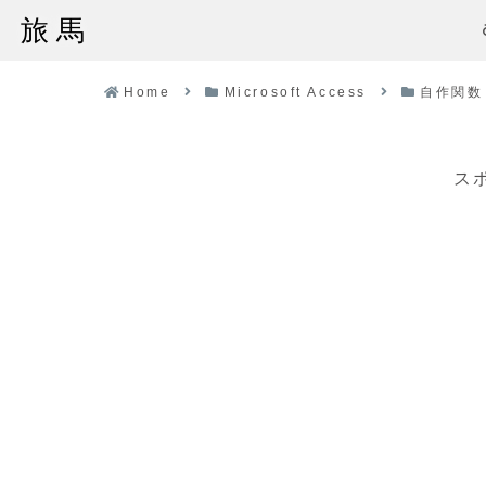
旅馬
Home
Microsoft Access
自作関数
ス