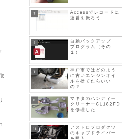
Accessでレコードに
連番を振ろう！
自動バックアップ
プログラム（その
ド
１）
神戸市ではどのよう
に古いエンジンオイ
取
ルを捨てたらいい
の？
マキタのハンディー
リ
クリーナーCL182FD
を修理した
ロ
アストロプロダクツ
のキャブドライバー
を購入