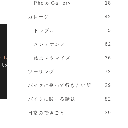
Photo Gallery
18
ガレージ
142
トラブル
5
メンテナンス
62
dateuser) "
 & _

旅カスタマイズ
36
.txt_シメイ & 
"',#"
 & 
Me
.txt_生年月日 &
ツーリング
72
バイクに乗って行きたい所
29
バイクに関する話題
82
日常のできごと
39