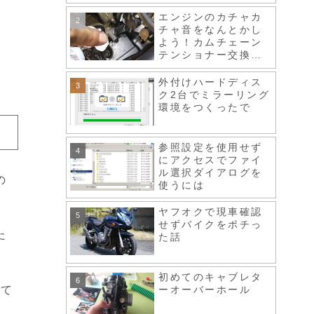
エンジンのカチャカ
チャ音をなんとかし
よう！カムチェーン
テンショナー交換、
スロットルボディ清
掃など
外付けハードディス
ク2台でミラーリング
環境をつくったで
参照設定を使用せず
にアクセスでファイ
ル選択ダイアログを
の
使うには
ヤフオクで現車確認
せずバイクをポチっ
た
た話
初めてのキャブレタ
して
ーオーバーホール