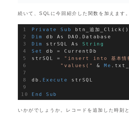
続いて、SQLに今回紹介した関数を加えます
Private
Sub
Dim
Dim
 strSQL As 
String
Set
 db = CurrentDb

strSQL = 
"insert into 基本情
"values("
 & 
Me
.txt
db.
Execute
 strSQL

End
Sub
いかがでしょうか。レコードを追加した時刻