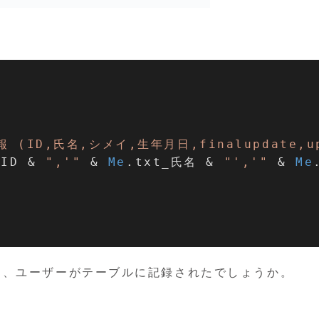
。
報 (ID,氏名,シメイ,生年月日,finalupdate,up
_ID & 
",'"
 & 
Me
.txt_氏名 & 
"','"
 & 
Me
と、ユーザーがテーブルに記録されたでしょうか。