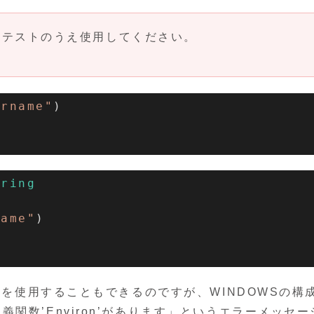
分テストのうえ使用してください。
ername"
)

tring
name"
)

数」を使用することもできるのですが、WINDOWSの構
関数’Environ’があります」というエラーメッセー