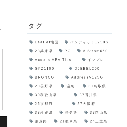
タグ
ド
Leaflet地図
バンディット1250S
28兵庫県
PC
V-Strom650
Access VBA Tips
インプレ
GPZ1100
DJEBEL200
BRONCO
AddressV125G
20長野県
温泉
31鳥取県
30和歌山県
37香川県
26京都府
27大阪府
38愛媛県
快走路
33岡山県
絶景路
21岐阜県
24三重県