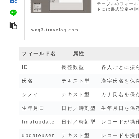
テーブルのフィール
ドには書式設定やIM
waq3-travelog.com
フィールド名
属性
ID
長整数型
各人ごとに振
氏名
テキスト型
漢字氏名を保
シメイ
テキスト型
カナ氏名を保
生年月日
日付／時刻型
生年月日を保
finalupdate
日付／時刻型
レコードが操
updateuser
テキスト型
レコードを操