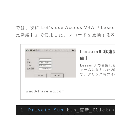
では、次に Let’s use Access VBA 
更新編】」で使用した、レコードを更新するS
Lesson9 
編】
Lesson8 で使
ォームに入力した内
す。クリック時のイベ
waq3-travelog.com
Private
Sub