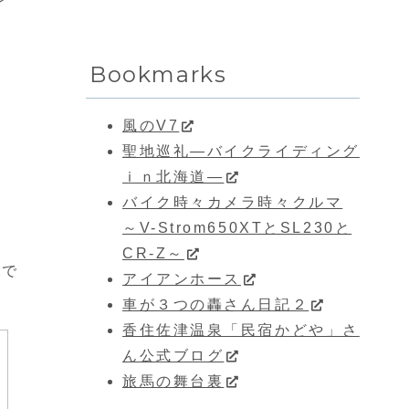
Bookmarks
風のV7
聖地巡礼―バイクライディング
ｉｎ北海道―
バイク時々カメラ時々クルマ
～V-Strom650XTとSL230と
CR-Z～
」で
アイアンホース
車が３つの轟さん日記２
香住佐津温泉「民宿かどや」さ
ん公式ブログ
旅馬の舞台裏