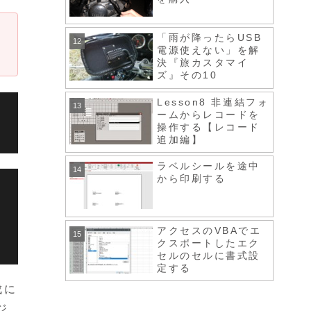
「雨が降ったらUSB
電源使えない」を解
決『旅カスタマイ
ズ』その10
Lesson8 非連結フォ
ームからレコードを
操作する【レコード
追加編】
ラベルシールを途中
から印刷する
アクセスのVBAでエ
クスポートしたエク
セルのセルに書式設
定する
成に
ジ