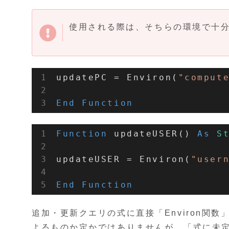
使用される際は、そちらの環境で十
updatePC = Environ(
"comput
End
Function
Function
 updateUSER() 
As
S
updateUSER = Environ(
"user
End
Function
追加・更新クエリの式に直接「Environ関
よるものか定かではありませんが、「式に未定義