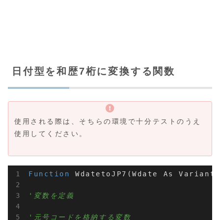
日付型を和歴7桁に変換する関数
使用される際は、そちらの環境で十分テストのうえ
使用してください。
Function
 WdatetoJP7(Wdate As Variant)
'変数を定義
'元号コードを格納する変数