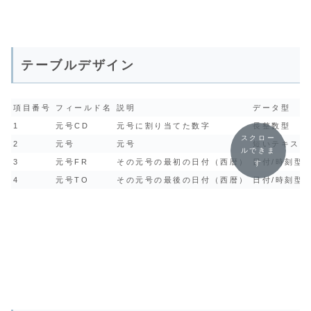
テーブルデザイン
項目番号
フィールド名
説明
データ型
1
元号CD
元号に割り当てた数字
長整数型
スクロー
2
元号
元号
短いテキスト(S
ルできま
3
元号FR
その元号の最初の日付（西暦）
日付/時刻型
す
4
元号TO
その元号の最後の日付（西暦）
日付/時刻型