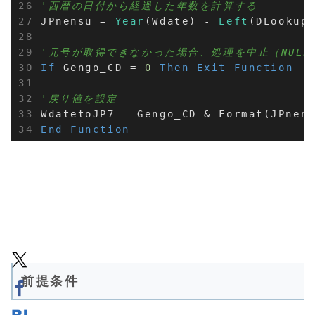
'西暦の日付から経過した年数を計算する
JPnensu = 
Year
(Wdate) - 
Left
(DLookup
'元号が取得できなかった場合、処理を中止（NULL
If
 Gengo_CD = 
0
Then
Exit
Function
'戻り値を設定
WdatetoJP7 = Gengo_CD & Format(JPnen
End
Function
前提条件