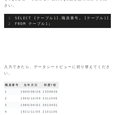
さい。
SELECT [テーブル
1
].職員番号, [テーブル
1
].
FROM テーブル
1
;
入力できたら、データシートビューに切り替えてくださ
い。
職員番号
生年月日
和歴7桁
1
1900/08/26
1330826
2
1956/10/09
3311009
3
1986/04/01
3610401
4
1921/11/05
2101105