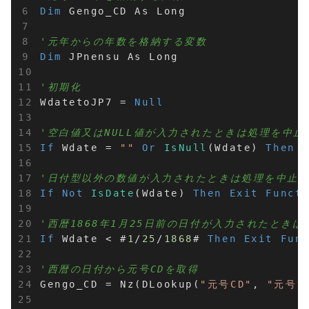
Dim
 Gengo_CD As Long

'元年からの年数を格納する変数
Dim
 JPnensu As Long

'初期化
WdatetoJP7 = 
Null
'空白値又はNULL値が入力されたときは処理を中止
If
 Wdate = 
""
Or
IsNull
(Wdate) 
Then
'日付型以外の数値が入力されたときは処理を中止（
If
Not
IsDate
(Wdate) 
Then
Exit
Funct
'西暦1868年1月25日前の日付が入力されたときは
If
 Wdate < #
1
/
25
/
1868
# 
Then
Exit
Fun
'西暦の日付から元号CDを取得
Gengo_CD = Nz(DLookup(
"元号CD"
, 
"元号管