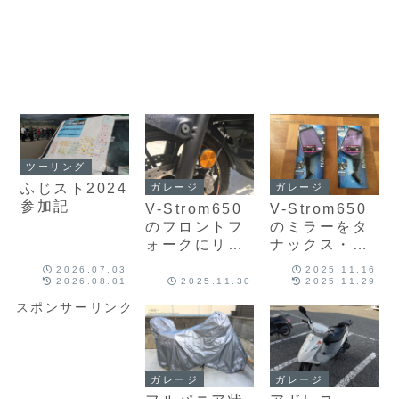
ツーリング
ふじスト2024
ガレージ
ガレージ
参加記
V-Strom650
V-Strom650
のフロントフ
のミラーをタ
ォークにリフ
ナックス・ク
レクターを取
ロス2ミラー
2026.07.03
2025.11.16
り付けて目立
に交換
2026.08.01
2025.11.30
2025.11.29
たせよう
スポンサーリンク
ガレージ
ガレージ