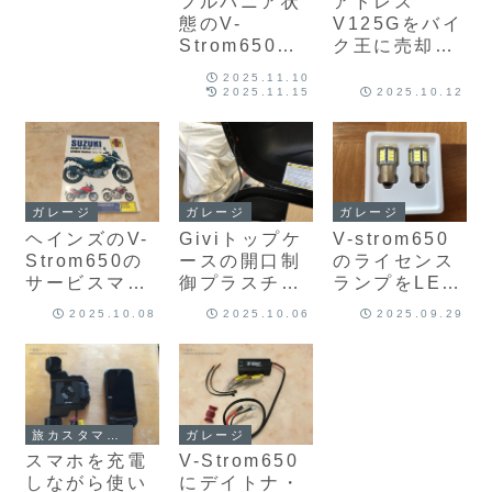
フルパニア状
アドレス
態のV-
V125Gをバイ
Strom650が
ク王に売却し
すっぽり入る
ました
2025.11.10
バイクカバー
2025.11.15
2025.10.12
を紹介します
ガレージ
ガレージ
ガレージ
ヘインズのV-
Giviトップケ
V-strom650
Strom650の
ースの開口制
のライセンス
サービスマニ
御プラスチッ
ランプをLED
ュアルを購入
クを交換して
電球に交換す
2025.10.08
2025.10.06
2025.09.29
小さいイライ
る
ラを解消
旅カスタマイズ
ガレージ
スマホを充電
V-Strom650
しながら使い
にデイトナ・