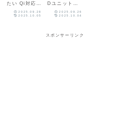
たい Qi対応の
Dユニットを
スマホホルダ
装着
2025.09.28
2025.09.26
ーを装着『旅
2025.10.05
2025.10.04
カスタマイ
ズ』その9
スポンサーリンク