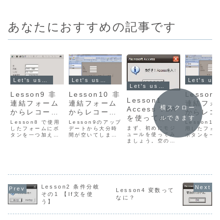
あなたにおすすめの記事です
Let's use Access VBA
Let's use Access VBA
Let's use Ac
Let's use Access VBA
Lesson9 非
Lesson10 非
Lesson
Lesson1
連結フォーム
連結フォーム
連結フォ
横スクロー
Access VBA
からレコード
からレコード
からレコ
を使ってみよ
ルできます
を操作する
を操作する
を操作す
Lesson8 で使用
Lesson9のアップ
Lesson10
う
まず、初めにモジ
【レコード更
したフォームにボ
【レコード削
デートから大分時
【レコー
用したフォ
ュールを使ってみ
タンを一つ加えま
間が空いてしまい
ボタンを一
新編】
除編】
索編】
ましょう。空のデ
す。このボタンを
ました。その間に
ます。この
ーターベースを作
押したとき、フォ
パソコンを入れ替
を押したと
成し、モジュール
ームに入力した内
えたため、今回か
ォームに入
を選択、新規作成
容にレコードを更
らAccess2007を
内容にレコ
をクリックしま
新します。ボタン
使用します。
更新します
す。なにやらメー
の名前は、btn_更
Lesson8、
ンの名前は、
ルソフトのような
新 とします。ク
Lesson9で使用し
検索 とし
画面が開きまし
リック時のイベン
たフォームにボタ
クリック時
Lesson2 条件分岐
Lesson4 変数って
た。これが、
トプロシージャ
ンを一つ加えま
ントプロシ
その1 【If文を使
なに？
Visual Basic
へ、以下のとおり
す。このボタンを
へ、以下の
う】
Editor（ビジュア
コードを記述して
押したとき、フォ
コードを記
ル ベーシック
ください...
ー...
くださ...
エディタ...