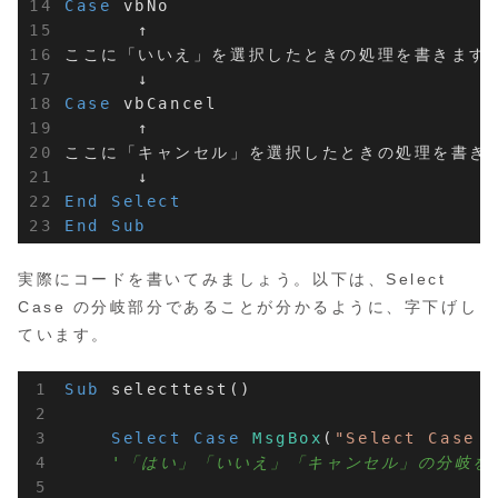
Case
 vbNo

　　　　↑

ここに「いいえ」を選択したときの処理を書きます。
Case
 vbCancel

　　　　↑

ここに「キャンセル」を選択したときの処理を書きま
End
Select
End
Sub
実際にコードを書いてみましょう。以下は、Select
Case の分岐部分であることが分かるように、字下げし
ています。
Sub
 selecttest()

Select
Case
MsgBox
(
"Select Cas
'「はい」「いいえ」「キャンセル」の分岐を