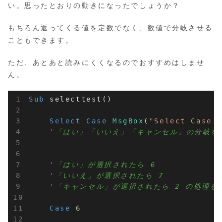
い。思ったとおりの動きになったでしょうか？
もちろん返ってくる値を定数でなく、数値で分岐させる
こともできます。
ただ、あとあと読みにくくなるのでおすすめはしませ
ん。
Sub
 selecttest()

Select
Case
MsgBox
(
"Select Cas
'「はい」「いいえ」「キャンセル」の分岐を
'「はい」が選択されたら 6
'「いいえ」が選択されたら 7
'「キャンセル」が選択されたら 2 の処理を
Case
6